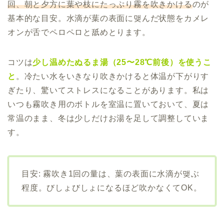
回、朝と夕方に葉や枝にたっぷり霧を吹きかける
のが
基本的な目安。水滴が葉の表面に맺んだ状態をカメレ
オンが舌でペロペロと舐めとります。
コツは
少し温めたぬるま湯（25〜28℃前後）を使うこ
と
。冷たい水をいきなり吹きかけると体温が下がりす
ぎたり、驚いてストレスになることがあります。私は
いつも霧吹き用のボトルを室温に置いておいて、夏は
常温のまま、冬は少しだけお湯を足して調整していま
す。
目安: 霧吹き1回の量は、葉の表面に水滴が맺ぶ
程度。びしょびしょになるほど吹かなくてOK。