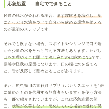
応急処置——自宅でできること
軽度の脱水が疑われる場合、
まず霧吹きを増やし、葉
にたっぷり水滴をつけて自分から飲める環境を整える
のが最初のステップです。
それでも飲まない場合、スポイトやシリンジで口の端
から少量の水をそっと与える方法もあります。ただし
口を無理やりこじ開けて流し込むのは絶対にNG
です。
誤嚥や怪我の原因になります。口の端に水を当てる
と、舌が反応して舐めとることがあります。
また、爬虫類用の電解質サプリ（ポカリスエットを4倍
に薄めたものを代用する飼育者もいます）を使う方法
も一部で紹介されていますが、これは応急処置の範
囲。
状態が改善しない・悪化している場合は迷わず爬