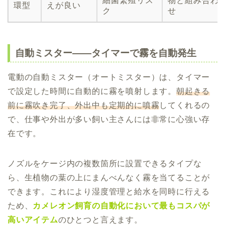
細菌繁殖リス
物と組み合わ
環型
えが良い
ク
せ
自動ミスター——タイマーで霧を自動発生
電動の自動ミスター（オートミスター）は、タイマー
で設定した時間に自動的に霧を噴射します。
朝起きる
前に霧吹き完了、外出中も定期的に噴霧
してくれるの
で、仕事や外出が多い飼い主さんには非常に心強い存
在です。
ノズルをケージ内の複数箇所に設置できるタイプな
ら、生植物の葉の上にまんべんなく霧を当てることが
できます。これにより湿度管理と給水を同時に行える
ため、
カメレオン飼育の自動化において最もコスパが
高いアイテム
のひとつと言えます。