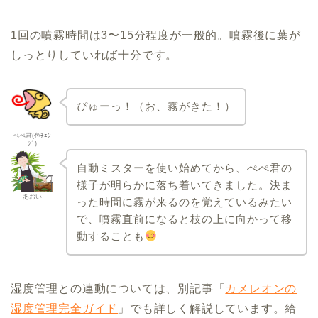
1回の噴霧時間は3〜15分程度が一般的。噴霧後に葉が
しっとりしていれば十分です。
ぴゅーっ！（お、霧がきた！）
ぺぺ君(色ﾁｪﾝ
ｼﾞ)
自動ミスターを使い始めてから、ぺぺ君の
様子が明らかに落ち着いてきました。決ま
あおい
った時間に霧が来るのを覚えているみたい
で、噴霧直前になると枝の上に向かって移
動することも
湿度管理との連動については、別記事「
カメレオンの
湿度管理完全ガイド
」でも詳しく解説しています。給