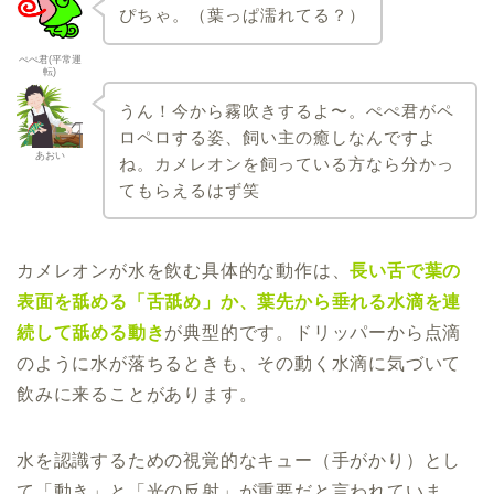
ぴちゃ。（葉っぱ濡れてる？）
ぺぺ君(平常運
転)
うん！今から霧吹きするよ〜。ぺぺ君がペ
ロペロする姿、飼い主の癒しなんですよ
あおい
ね。カメレオンを飼っている方なら分かっ
てもらえるはず笑
カメレオンが水を飲む具体的な動作は、
長い舌で葉の
表面を舐める「舌舐め」か、葉先から垂れる水滴を連
続して舐める動き
が典型的です。ドリッパーから点滴
のように水が落ちるときも、その動く水滴に気づいて
飲みに来ることがあります。
水を認識するための視覚的なキュー（手がかり）とし
て「動き」と「光の反射」が重要だと言われていま