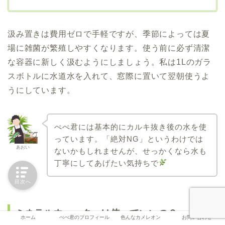
汲み置きは費用ゼロで手軽ですが、季節によっては夏
場に雑菌が繁殖しやすくなります。使う前に必ず清潔
な容器に新しく汲むようにしましょう。私は1Lのガラ
スボトルに水道水を入れて、窓際に置いて翌朝使うよ
うにしています。
ぺぺ君には基本的にカルキ抜き後の水を使
っています。「絶対NG」というわけでは
あおい
ないかもしれませんが、せっかくなら水も
丁寧にしてあげたい気持ちで
目次へ
ミネラルウォーターは使っていいの？
ホーム
ぺぺ君のプロフィール
色んなカメレオン
お問い合わせ