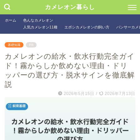
カメレオン暮らし
ホーム
色んなカメレオン
人気カメレオン11種
エボシカメレオンの飼い方
パンサーカメ
基礎知識
PR
カメレオンの給水・飲水行動完全ガイ
ド！霧からしか飲めない理由・ドリ
ッパーの選び方・脱水サインを徹底解
説
2026年5月15日
/
2026年7月13日