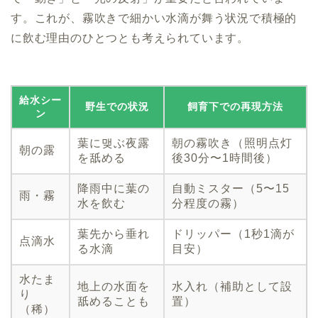
す。これが、霧吹きで細かい水滴が舞う状況で積極的
に飲む理由のひとつとも考えられています。
給水シー
野生での状況
飼育下での再現方法
ン
葉に맺ぶ夜露
朝の霧吹き（照明点灯
朝の露
を舐める
後30分〜1時間後）
降雨中に葉の
自動ミスター（5〜15
雨・霧
水を飲む
分程度の霧）
葉先から垂れ
ドリッパー（1秒1滴が
点滴水
る水滴
目安）
水たま
地上の水面を
水入れ（補助として設
り
舐めることも
置）
（稀）