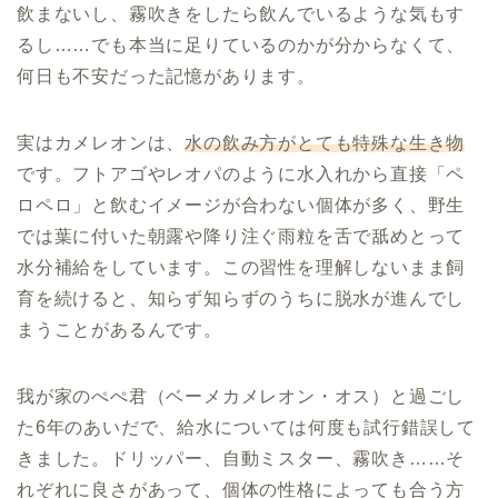
飲まないし、霧吹きをしたら飲んでいるような気もす
るし……でも本当に足りているのかが分からなくて、
何日も不安だった記憶があります。
実はカメレオンは、
水の飲み方がとても特殊な生き物
です。フトアゴやレオパのように水入れから直接「ペ
ロペロ」と飲むイメージが合わない個体が多く、野生
では葉に付いた朝露や降り注ぐ雨粒を舌で舐めとって
水分補給をしています。この習性を理解しないまま飼
育を続けると、知らず知らずのうちに脱水が進んでし
まうことがあるんです。
我が家のぺぺ君（ベーメカメレオン・オス）と過ごし
た6年のあいだで、給水については何度も試行錯誤して
きました。ドリッパー、自動ミスター、霧吹き……そ
れぞれに良さがあって、個体の性格によっても合う方