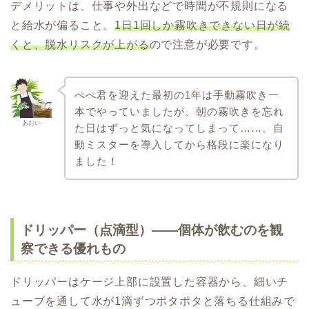
デメリットは、仕事や外出などで時間が不規則になる
と給水が偏ること。
1日1回しか霧吹きできない日が続
くと、脱水リスクが上がる
ので注意が必要です。
ぺぺ君を迎えた最初の1年は手動霧吹き一
本でやっていましたが、朝の霧吹きを忘れ
あおい
た日はずっと気になってしまって……。自
動ミスターを導入してから格段に楽になり
ました！
ドリッパー（点滴型）——個体が飲むのを観
察できる優れもの
ドリッパーはケージ上部に設置した容器から、細いチ
ューブを通して水が1滴ずつポタポタと落ちる仕組みで