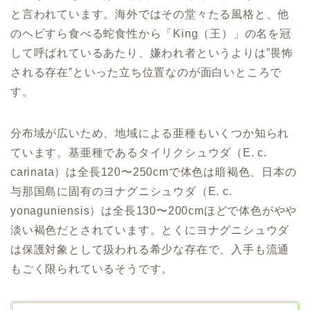
と言われています。海外ではその堂々たる風格と、他
のヘビすら食べる蛇食性から「King（王）」の名を冠
して呼ばれているあたり、嫌われ者というよりは”畏怖
される存在”といった立ち位置なのが面白いところで
す。
分布域が広いため、地域による亜種もいくつか知られ
ています。基亜種であるタイリクシュウダ（E. c.
carinata）は全長120〜250cmで体色は暗褐色、日本の
与那国島に固有のヨナグニシュウダ（E. c.
yonaguniensis）は全長130〜200cmほどで体色がやや
淡い褐色だとされています。とくにヨナグニシュウダ
は保護対象として扱われる希少な存在で、入手も流通
もごく限られているそうです。