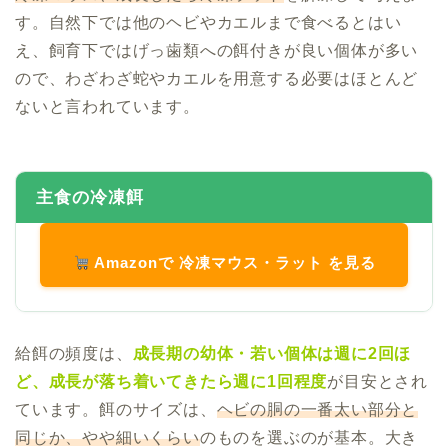
す。自然下では他のヘビやカエルまで食べるとはい
え、飼育下ではげっ歯類への餌付きが良い個体が多い
ので、わざわざ蛇やカエルを用意する必要はほとんど
ないと言われています。
主食の冷凍餌
Amazonで 冷凍マウス・ラット を見る
給餌の頻度は、
成長期の幼体・若い個体は週に2回ほ
ど、成長が落ち着いてきたら週に1回程度
が目安とされ
ています。餌のサイズは、
ヘビの胴の一番太い部分と
同じか、やや細いくらい
のものを選ぶのが基本。大き