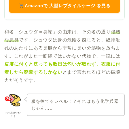
Amazonで 大型レプタイルケージ を見る
和名「シュウダ＝臭蛇」の由来は、その名の通り
強烈
な悪臭
です。シュウダは身の危険を感じると、総排泄
孔のあたりにある臭腺から非常に臭い分泌物を放ちま
す。これがまた一筋縄ではいかない代物で、一説には
皮膚に付くと洗っても数日は匂いが取れず、衣服に付
着したら廃棄するしかない
とまで言われるほどの破壊
力だそうです。
服を捨てるレベル！？それはもう化学兵器
じゃん……
ぺぺ君(色ﾁｪﾝ
ｼﾞ)