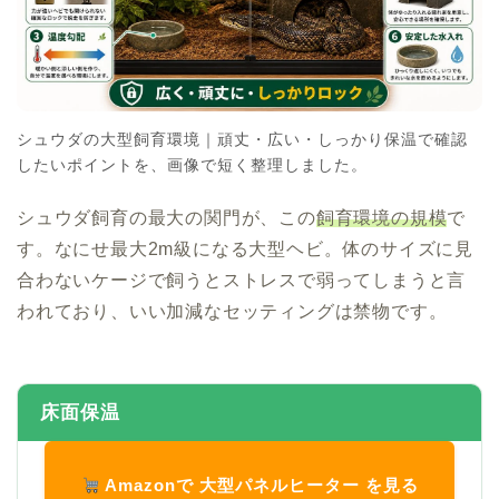
シュウダの大型飼育環境｜頑丈・広い・しっかり保温で確認
したいポイントを、画像で短く整理しました。
シュウダ飼育の最大の関門が、この
飼育環境の規模
で
す。なにせ最大2m級になる大型ヘビ。体のサイズに見
合わないケージで飼うとストレスで弱ってしまうと言
われており、いい加減なセッティングは禁物です。
床面保温
Amazonで 大型パネルヒーター を見る