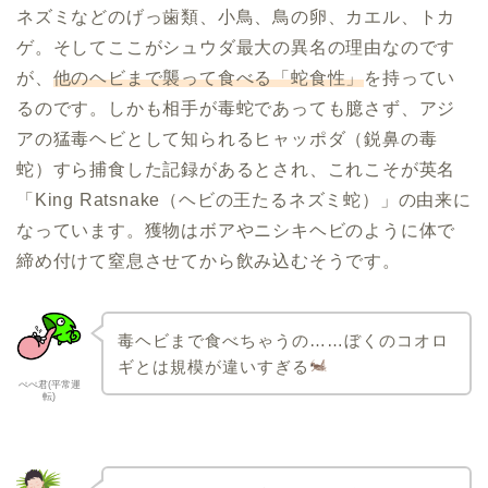
ネズミなどのげっ歯類、小鳥、鳥の卵、カエル、トカ
ゲ。そしてここがシュウダ最大の異名の理由なのです
が、
他のヘビまで襲って食べる「蛇食性」
を持ってい
るのです。しかも相手が毒蛇であっても臆さず、アジ
アの猛毒ヘビとして知られるヒャッポダ（鋭鼻の毒
蛇）すら捕食した記録があるとされ、これこそが英名
「King Ratsnake（ヘビの王たるネズミ蛇）」の由来に
なっています。獲物はボアやニシキヘビのように体で
締め付けて窒息させてから飲み込むそうです。
毒ヘビまで食べちゃうの……ぼくのコオロ
ギとは規模が違いすぎる
ぺぺ君(平常運
転)