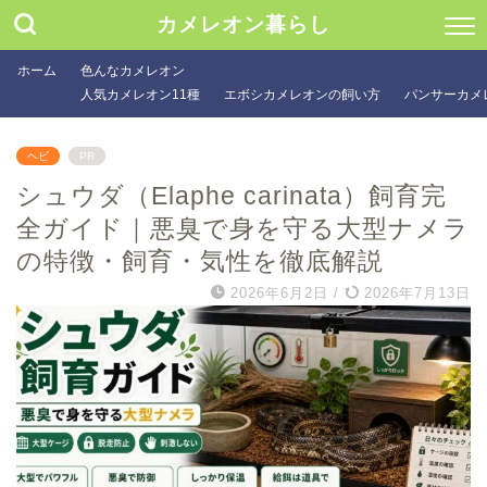
カメレオン暮らし
ホーム
色んなカメレオン
人気カメレオン11種
エボシカメレオンの飼い方
パンサーカメ
ヘビ
PR
シュウダ（Elaphe carinata）飼育完
全ガイド｜悪臭で身を守る大型ナメラ
の特徴・飼育・気性を徹底解説
2026年6月2日
/
2026年7月13日