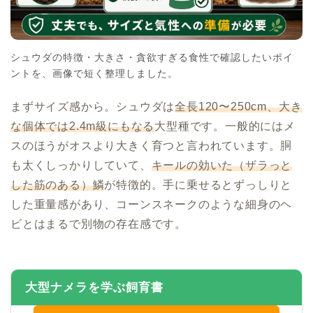
シュウダの特徴・大きさ・貪欲すぎる食性で確認したいポイ
ントを、画像で短く整理しました。
まずサイズ感から。シュウダは
全長120〜250cm、大き
な個体では2.4m級にもなる
大型種です。一般的にはメ
スのほうがオスより大きく育つと言われています。胴
も太くしっかりしていて、
キールの効いた（ザラっと
した筋のある）鱗
が特徴的。手に乗せるとずっしりと
した重量感があり、コーンスネークのような細身のヘ
ビとはまるで別物の存在感です。
大型ナメラを学ぶ飼育書