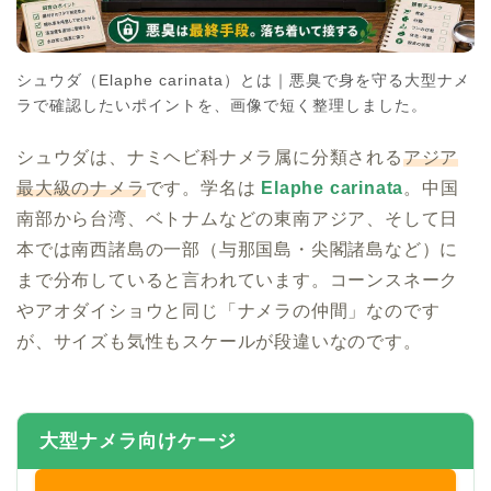
シュウダ（Elaphe carinata）とは｜悪臭で身を守る大型ナメ
ラで確認したいポイントを、画像で短く整理しました。
シュウダは、ナミヘビ科ナメラ属に分類される
アジア
最大級のナメラ
です。学名は
Elaphe carinata
。中国
南部から台湾、ベトナムなどの東南アジア、そして日
本では南西諸島の一部（与那国島・尖閣諸島など）に
まで分布していると言われています。コーンスネーク
やアオダイショウと同じ「ナメラの仲間」なのです
が、サイズも気性もスケールが段違いなのです。
大型ナメラ向けケージ