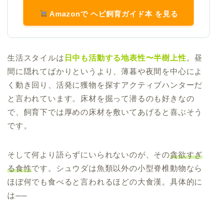
Amazonで ヘビ飼育ガイド本 を見る
生活スタイルは
日中も活動する地表性〜半樹上性
。昼
間に隠れてばかりというより、薄暮や夜間を中心によ
く動き回り、活発に獲物を探すアクティブハンターだ
と言われています。床材を掘って潜るのも好きなの
で、飼育下では厚めの床材を敷いてあげると喜ぶそう
です。
そして何より語らずにいられないのが、その
貪欲すぎ
る食性
です。シュウダは魚類以外の小型脊椎動物なら
ほぼ何でも食べると言われるほどの大食漢。具体的に
は──