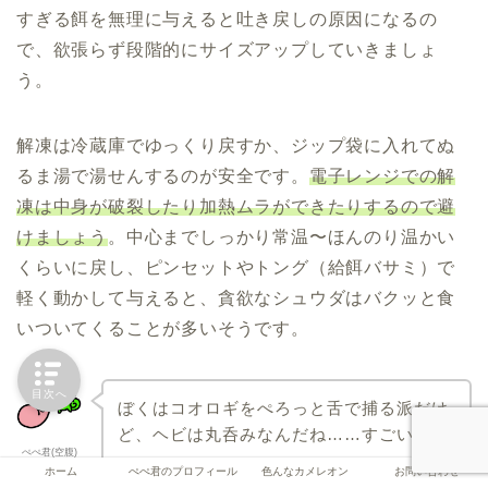
すぎる餌を無理に与えると吐き戻しの原因になるの
で、欲張らず段階的にサイズアップしていきましょ
う。
解凍は冷蔵庫でゆっくり戻すか、ジップ袋に入れてぬ
るま湯で湯せんするのが安全です。
電子レンジでの解
凍は中身が破裂したり加熱ムラができたりするので避
けましょう
。中心までしっかり常温〜ほんのり温かい
くらいに戻し、ピンセットやトング（給餌バサミ）で
軽く動かして与えると、貪欲なシュウダはバクッと食
いついてくることが多いそうです。
目次へ
ぼくはコオロギをぺろっと舌で捕る派だけ
ど、ヘビは丸呑みなんだね……すごい
ぺぺ君(空腹)
ホーム
ぺぺ君のプロフィール
色んなカメレオン
お問い合わせ