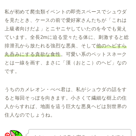
私が初めて爬虫類イベントの即売スペースでシュウダ
を見たとき、ケースの前で愛好家さんたちが「これは
上級者向けだよ」とニヤニヤしていたのを今でも覚え
ています。全長2mに迫る堂々たる体に、刺激すると総
排泄孔から放たれる強烈な悪臭、そして
他のヘビすら
丸呑みにする貪欲な食性
。可愛い系のペットスネーク
とは一線を画す、まさに「漢（おとこ）のヘビ」なの
です。
うちのカメレオン・ぺぺ君は、私がシュウダの話をす
ると毎回そっぽを向きます。小さくて繊細な樹上の住
人からすれば、地面を這う巨大な悪臭ヘビは別世界の
住人なのでしょうね。