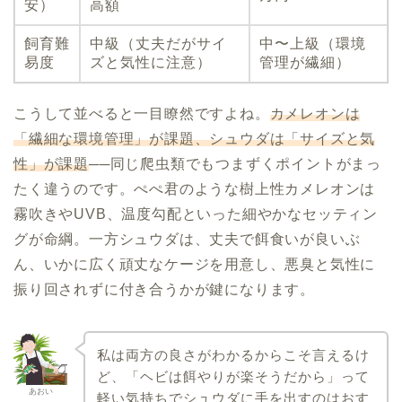
安）
高額
飼育難
中級（丈夫だがサイ
中〜上級（環境
易度
ズと気性に注意）
管理が繊細）
こうして並べると一目瞭然ですよね。
カメレオンは
「繊細な環境管理」が課題、シュウダは「サイズと気
性」が課題
──同じ爬虫類でもつまずくポイントがまっ
たく違うのです。ぺぺ君のような樹上性カメレオンは
霧吹きやUVB、温度勾配といった細やかなセッティン
グが命綱。一方シュウダは、丈夫で餌食いが良いぶ
ん、いかに広く頑丈なケージを用意し、悪臭と気性に
振り回されずに付き合うかが鍵になります。
私は両方の良さがわかるからこそ言えるけ
ど、「ヘビは餌やりが楽そうだから」って
あおい
軽い気持ちでシュウダに手を出すのはおす