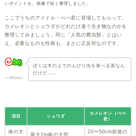
いポイントを、画像で短く整理しました。
ここでうちのアイドル・ぺぺ君に登場してもらって、
カメレオンとシュウダがどれだけ違う生き物なのかを
整理してみましょう。同じ「人気の爬虫類」とはい
え、必要なものも性格も、まさに正反対なのです。
ぼくは木の上でのんびり虫を食べる派なん
だけど……
ぺぺ君(おねむ)
カメレオン（ぺぺ
項目
シュウダ
君）
体の大
20〜50cm前後の
最大2m級の大型