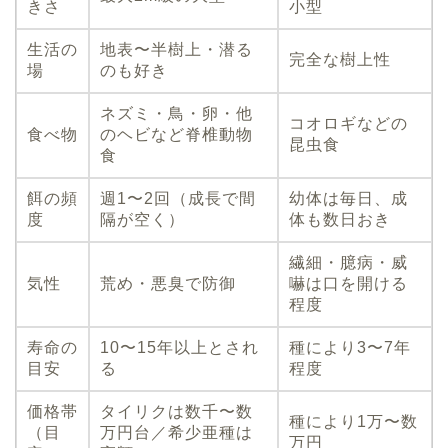
きさ
小型
生活の
地表〜半樹上・潜る
完全な樹上性
場
のも好き
ネズミ・鳥・卵・他
コオロギなどの
食べ物
のヘビなど脊椎動物
昆虫食
食
餌の頻
週1〜2回（成長で間
幼体は毎日、成
度
隔が空く）
体も数日おき
繊細・臆病・威
気性
荒め・悪臭で防御
嚇は口を開ける
程度
寿命の
10〜15年以上とされ
種により3〜7年
目安
る
程度
価格帯
タイリクは数千〜数
種により1万〜数
（目
万円台／希少亜種は
万円