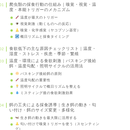
爬虫類の採食行動の仕組み｜嗅覚・視覚・温
度・本能トリガーのメカニズム
温度が最大のトリガー
視覚刺激（動くものへの反応）
嗅覚・化学感覚（ヤコブソン器官）
概日リズムと採食タイミング
食欲低下の主な原因チェックリスト｜温度・
湿度・ストレス・疾患・季節・繁殖
温度・環境による食欲刺激｜バスキング後給
餌・温度勾配・照明サイクルの活用法
バスキング後給餌の原則
温度勾配の重要性
照明サイクルで概日リズムを整える
ミスティング後の食欲刺激効果
餌の工夫による採食誘導｜生き餌の動き・匂
い付け・餌のサイズ変更・多様化
生き餌の動きを最大限に活用する
匂い付けで嗅覚トリガーを使う（スセンティン
グ）