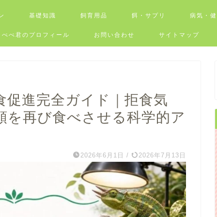
ン
基礎知識
飼育用品
餌・サプリ
病気・
ぺぺ君のプロフィール
お問い合わせ
サイトマップ
食促進完全ガイド｜拒食気
類を再び食べさせる科学的ア
2026年6月1日
/
2026年7月13日