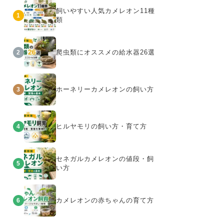
飼いやすい人気カメレオン11種
1
類
爬虫類にオススメの給水器26選
2
ホーネリーカメレオンの飼い方
3
ヒルヤモリの飼い方・育て方
4
セネガルカメレオンの値段・飼
5
い方
カメレオンの赤ちゃんの育て方
6