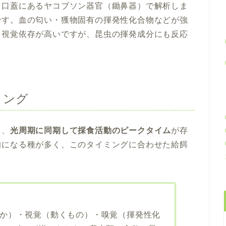
、口蓋にあるヤコブソン器官（鋤鼻器）で解析しま
です。血の匂い・獲物固有の揮発性化合物などが強
り視覚依存が高いですが、昆虫の揮発成分にも反応
ミング
り、
光周期に同期して採食活動のピークタイム
が存
的になる種が多く、このタイミングに合わせた給餌
か）・視覚（動くもの）・嗅覚（揮発性化