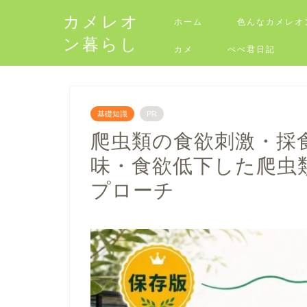
カメレオ
ホーム
色んなカメレオ
ン暮らし
カメ
ぺぺ君日記
基礎知識
PR
爬虫類の食欲刺激・採
味・食欲低下した爬虫
プローチ