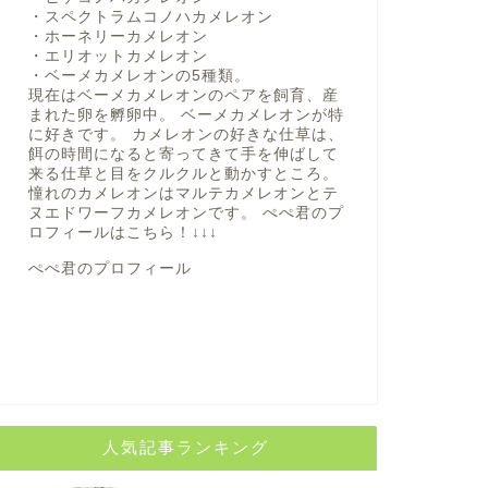
・スペクトラムコノハカメレオン
・ホーネリーカメレオン
・エリオットカメレオン
・ベーメカメレオンの5種類。
現在はベーメカメレオンのペアを飼育、産
まれた卵を孵卵中。 ベーメカメレオンが特
に好きです。 カメレオンの好きな仕草は、
餌の時間になると寄ってきて手を伸ばして
来る仕草と目をクルクルと動かすところ。
憧れのカメレオンはマルテカメレオンとテ
ヌエドワーフカメレオンです。 ぺぺ君のプ
ロフィールは
こちら！
↓↓↓
ぺぺ君のプロフィール
人気記事ランキング