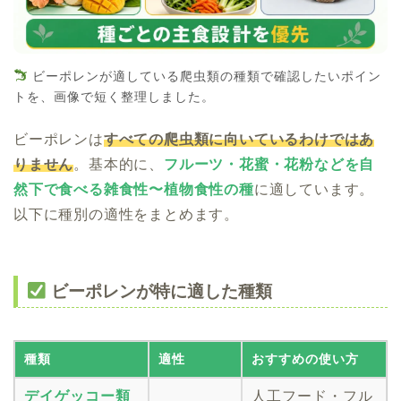
ビーポレンが適している爬虫類の種類で確認したいポイン
トを、画像で短く整理しました。
ビーポレンは
すべての爬虫類に向いているわけではあ
りません
。基本的に、
フルーツ・花蜜・花粉などを自
然下で食べる雑食性〜植物食性の種
に適しています。
以下に種別の適性をまとめます。
ビーポレンが特に適した種類
種類
適性
おすすめの使い方
デイゲッコー類
人工フード・フル