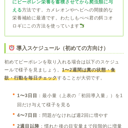
にビーポレン栄養を蓄積させてから爬虫類に与
える
方法です。カメレオンやヘビへの間接的な
栄養補給に最適です。わたしもぺぺ君の餌コオ
ロギにこの方法を使っています
導入スケジュール（初めての方向け）
初めてビーポレンを取り入れる場合は以下のスケジュ
ールで様子を見ましょう。
1〜2週間は糞の状態・食
欲・行動を毎日チェック
することが大切です。
1〜3日目
：最小量（上表の「初回導入量」）を1
回だけ与えて様子を見る
4〜7日目
：問題がなければ週2回に増やす
2週目以降
：慣れた後の目安量まで段階的に増量