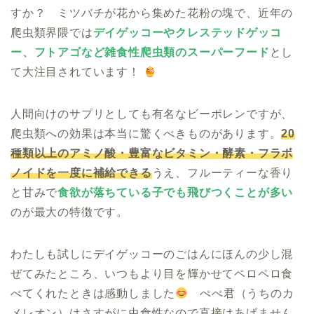
すか？ ミツバチが花から集めた花粉の塊で、近年の
爬虫類界隈では
デイゲッコーやクレステッドゲッコ
ー、フトアゴなど雑食性爬虫類のスーパーフード
とし
て大注目されています！
人間向けのサプリとしても有名なビーポレンですが、
爬虫類への効果は本当に驚くべきものがあります。
20
種類以上のアミノ酸・豊富なビタミン・酵素・フラボ
ノイドを一度に補給できる
うえ、フルーティーな香り
と甘みで
食欲が落ちている子でも飛びつくことが多い
のが最大の特徴です。
わたしも試しにデイゲッコーのごはんにほんの少し混
ぜてみたところ、いつもより目を輝かせてペロペロ食
べてくれたときは感動しました
ぺぺ君（うちのカ
メレオン）はさすがに虫食性なので直接はあげません