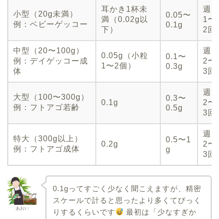
耳かき1杯未
週
小型（20g未満）
0.05〜
満（0.02g以
1〜
例：ベビーゲッコー
0.1g
下）
2回
中型（20〜100g）
週
0.05g（小粒
0.1〜
例：デイゲッコー成
2〜
1〜2個）
0.3g
体
3回
週
大型（100〜300g）
0.3〜
0.1g
2〜
例：フトアゴ若齢
0.5g
3回
週
特大（300g以上）
0.5〜1
0.2g
2〜
例：フトアゴ成体
g
3回
0.1gってすごく少なく聞こえますが、精密
スケールで計ると思ったより多くてびっく
あおい
りするくらいです
最初は「少なすぎか