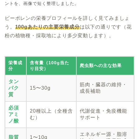
ントを、画像で短く整理しました。
ビーポレンの栄養プロフィールを詳しく見てみましょ
う。
100gあたりの主要栄養成分
は以下の通りです（花
粉の植物種・採取地により多少変動します）。
栄養成
含有量（100g当た
爬虫類への主な効果
分
り目安）
タン
筋肉・臓器の維持・
パク
15〜30g
成長補助
質
必須
20種以上（全種含
代謝促進・免疫機能
アミ
む）
サポート
ノ酸
エネルギー源・脂溶
脂質
1〜10g