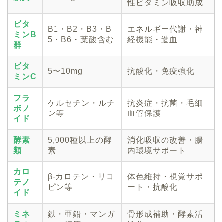
性ビタミン吸収助成
ビタ
B1・B2・B3・B
エネルギー代謝・神
ミンB
5・B6・葉酸含む
経機能・造血
群
ビタ
5〜10mg
抗酸化・免疫強化
ミンC
フラ
ケルセチン・ルチ
抗炎症・抗菌・毛細
ボノ
ン等
血管保護
イド
酵素
5,000種以上の酵
消化吸収の改善・腸
類
素
内環境サポート
カロ
β-カロテン・リコ
体色維持・視覚サポ
テノ
ピン等
ート・抗酸化
イド
ミネ
鉄・亜鉛・マンガ
骨形成補助・酵素活