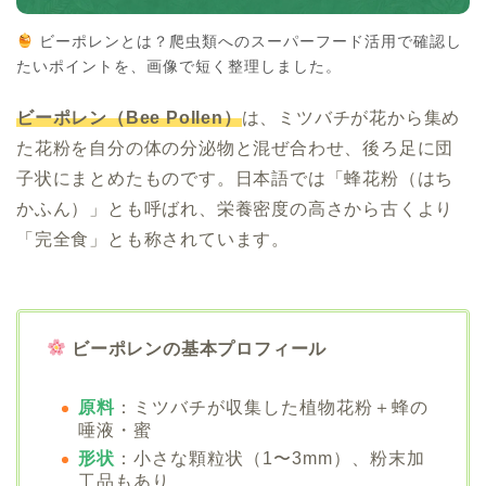
ビーポレンとは？爬虫類へのスーパーフード活用で確認し
たいポイントを、画像で短く整理しました。
ビーポレン（Bee Pollen）
は、ミツバチが花から集め
た花粉を自分の体の分泌物と混ぜ合わせ、後ろ足に団
子状にまとめたものです。日本語では「蜂花粉（はち
かふん）」とも呼ばれ、栄養密度の高さから古くより
「完全食」とも称されています。
ビーポレンの基本プロフィール
原料
：ミツバチが収集した植物花粉＋蜂の
唾液・蜜
形状
：小さな顆粒状（1〜3mm）、粉末加
工品もあり