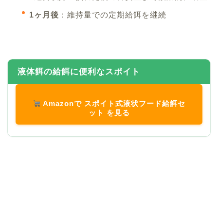
1ヶ月後
：維持量での定期給餌を継続
液体餌の給餌に便利なスポイト
Amazonで スポイト式液状フード給餌セ
ット を見る