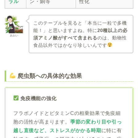
ラル
ン・銅等
性化
このテーブルを見ると「本当に一粒で多機
能！」と思いますよね。特に
20種以上の必
あおい
須アミノ酸がすべて含まれる
のは、動物性
食品以外ではかなり珍しいんです
爬虫類への具体的な効果
免疫機能の強化
フラボノイドとビタミンCの相乗効果で免疫細
胞の活性が高まります。
季節の変わり目や引っ
越し直後など、ストレスがかかる時期
に特に有