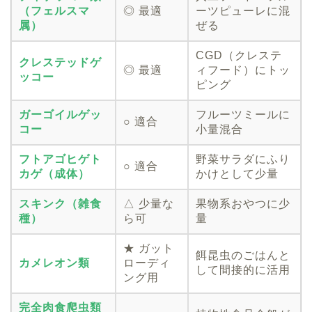
（フェルスマ
◎ 最適
ーツピューレに混
属）
ぜる
CGD（クレステ
クレステッドゲ
◎ 最適
ィフード）にトッ
ッコー
ピング
ガーゴイルゲッ
フルーツミールに
○ 適合
コー
小量混合
フトアゴヒゲト
野菜サラダにふり
○ 適合
カゲ（成体）
かけとして少量
スキンク（雑食
△ 少量な
果物系おやつに少
種）
ら可
量
★ ガット
餌昆虫のごはんと
カメレオン類
ローディ
して間接的に活用
ング用
完全肉食爬虫類