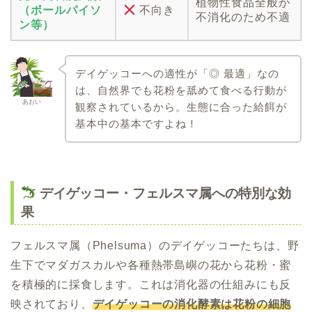
植物性食品全般が
（ボールパイソ
不向き
不消化のため不適
ン等）
デイゲッコーへの適性が「◎ 最適」なの
は、自然界でも花粉を舐めて食べる行動が
あおい
観察されているから。生態に合った給餌が
基本中の基本ですよね！
デイゲッコー・フェルスマ属への特別な効
果
フェルスマ属（Phelsuma）のデイゲッコーたちは、野
生下でマダガスカルや各種熱帯島嶼の花から花粉・蜜
を積極的に採食します。これは消化器の仕組みにも反
映されており、
デイゲッコーの消化酵素は花粉の細胞