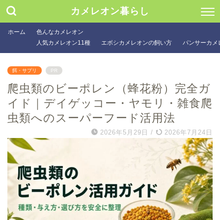
カメレオン暮らし
ホーム
色んなカメレオン
人気カメレオン11種
エボシカメレオンの飼い方
パンサーカメ
餌・サプリ
PR
爬虫類のビーポレン（蜂花粉）完全ガ
イド｜デイゲッコー・ヤモリ・雑食爬
虫類へのスーパーフード活用法
2026年5月29日
/
2026年7月24日