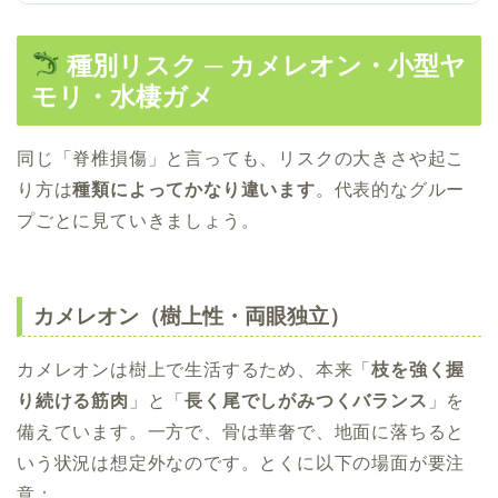
種別リスク ─ カメレオン・小型ヤ
モリ・水棲ガメ
同じ「脊椎損傷」と言っても、リスクの大きさや起こ
り方は
種類によってかなり違います
。代表的なグルー
プごとに見ていきましょう。
カメレオン（樹上性・両眼独立）
カメレオンは樹上で生活するため、本来「
枝を強く握
り続ける筋肉
」と「
長く尾でしがみつくバランス
」を
備えています。一方で、骨は華奢で、地面に落ちると
いう状況は想定外なのです。とくに以下の場面が要注
意：