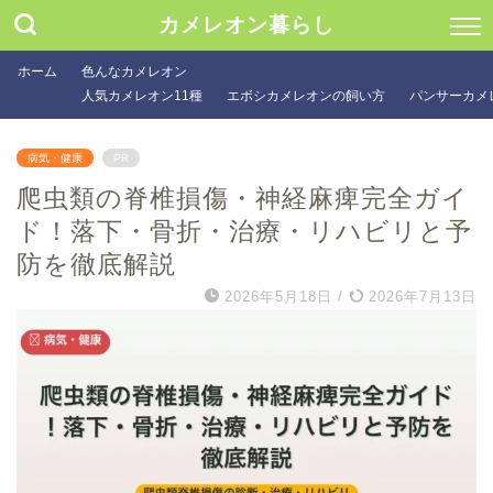
カメレオン暮らし
ホーム
色んなカメレオン
人気カメレオン11種
エボシカメレオンの飼い方
パンサーカメ
病気・健康
PR
爬虫類の脊椎損傷・神経麻痺完全ガイ
ド！落下・骨折・治療・リハビリと予
防を徹底解説
2026年5月18日
/
2026年7月13日