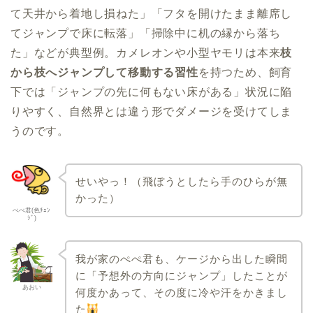
て天井から着地し損ねた」「フタを開けたまま離席し
てジャンプで床に転落」「掃除中に机の縁から落ち
た」などが典型例。カメレオンや小型ヤモリは本来
枝
から枝へジャンプして移動する習性
を持つため、飼育
下では「ジャンプの先に何もない床がある」状況に陥
りやすく、自然界とは違う形でダメージを受けてしま
うのです。
せいやっ！（飛ぼうとしたら手のひらが無
かった）
ぺぺ君(色ﾁｪﾝ
ｼﾞ)
我が家のぺぺ君も、ケージから出した瞬間
に「予想外の方向にジャンプ」したことが
あおい
何度かあって、その度に冷や汗をかきまし
た