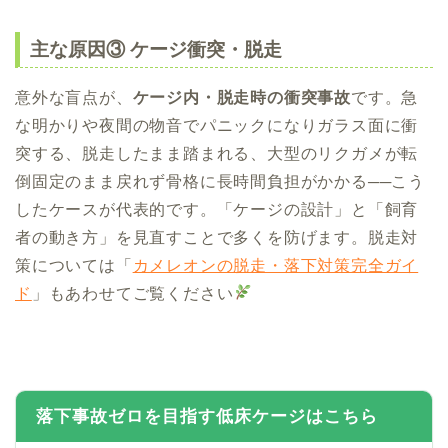
主な原因③ ケージ衝突・脱走
意外な盲点が、
ケージ内・脱走時の衝突事故
です。急
な明かりや夜間の物音でパニックになりガラス面に衝
突する、脱走したまま踏まれる、大型のリクガメが転
倒固定のまま戻れず骨格に長時間負担がかかる──こう
したケースが代表的です。「ケージの設計」と「飼育
者の動き方」を見直すことで多くを防げます。脱走対
策については「
カメレオンの脱走・落下対策完全ガイ
ド
」もあわせてご覧ください
落下事故ゼロを目指す低床ケージはこちら