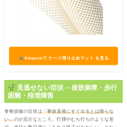
Amazonで ケージ滑り止めマット を見る
見逃せない症状 ─ 後肢麻痺・歩行
困難・排泄障害
脊椎損傷の症状は
「事故直後にすぐ出るとは限らな
い」
のが厄介なところ。打撲やむち打ちのような形