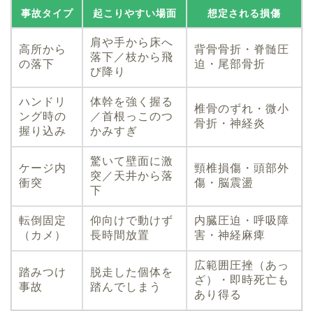
事故タイプ
起こりやすい場面
想定される損傷
肩や手から床へ
高所から
背骨骨折・脊髄圧
落下／枝から飛
の落下
迫・尾部骨折
び降り
ハンドリ
体幹を強く握る
椎骨のずれ・微小
ング時の
／首根っこのつ
骨折・神経炎
握り込み
かみすぎ
驚いて壁面に激
ケージ内
頸椎損傷・頭部外
突／天井から落
衝突
傷・脳震盪
下
転倒固定
仰向けで動けず
内臓圧迫・呼吸障
（カメ）
長時間放置
害・神経麻痺
広範囲圧挫（あっ
踏みつけ
脱走した個体を
ざ）・即時死亡も
事故
踏んでしまう
あり得る