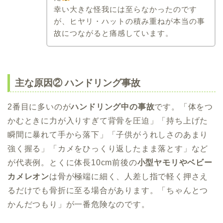
幸い大きな怪我には至らなかったのです
が、ヒヤリ・ハットの積み重ねが本当の事
故につながると痛感しています。
主な原因② ハンドリング事故
2番目に多いのが
ハンドリング中の事故
です。「体をつ
かむときに力が入りすぎて背骨を圧迫」「持ち上げた
瞬間に暴れて手から落下」「子供がうれしさのあまり
強く握る」「カメをひっくり返したまま落とす」など
が代表例。とくに体長10cm前後の
小型ヤモリやベビー
カメレオン
は骨が極端に細く、人差し指で軽く押さえ
るだけでも骨折に至る場合があります。「ちゃんとつ
かんだつもり」が一番危険なのです。