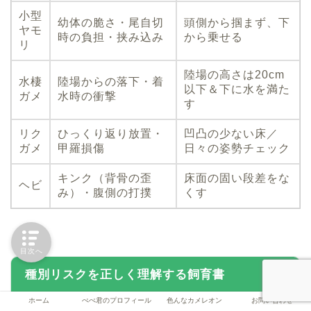
小型
幼体の脆さ・尾自切
頭側から掴まず、下
ヤモ
時の負担・挟み込み
から乗せる
リ
陸場の高さは20cm
水棲
陸場からの落下・着
以下＆下に水を満た
ガメ
水時の衝撃
す
リク
ひっくり返り放置・
凹凸の少ない床／
ガメ
甲羅損傷
日々の姿勢チェック
キンク（背骨の歪
床面の固い段差をな
ヘビ
み）・腹側の打撲
くす
目次へ
種別リスクを正しく理解する飼育書
ホーム
ぺぺ君のプロフィール
色んなカメレオン
お問い合わせ