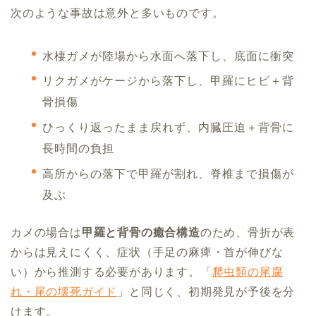
次のような事故は意外と多いものです。
水棲ガメが陸場から水面へ落下し、底面に衝突
リクガメがケージから落下し、甲羅にヒビ＋背
骨損傷
ひっくり返ったまま戻れず、内臓圧迫＋背骨に
長時間の負担
高所からの落下で甲羅が割れ、脊椎まで損傷が
及ぶ
カメの場合は
甲羅と背骨の癒合構造
のため、骨折が表
からは見えにくく、症状（手足の麻痺・首が伸びな
い）から推測する必要があります。「
爬虫類の尾腐
れ・尾の壊死ガイド
」と同じく、初期発見が予後を分
けます。