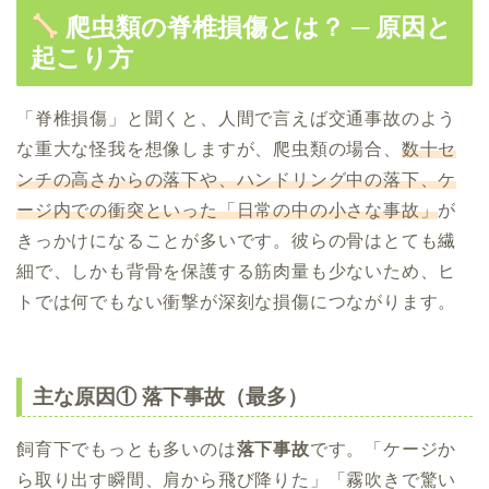
爬虫類の脊椎損傷とは？ ─ 原因と
起こり方
「脊椎損傷」と聞くと、人間で言えば交通事故のよう
な重大な怪我を想像しますが、爬虫類の場合、
数十セ
ンチの高さからの落下や、ハンドリング中の落下、ケ
ージ内での衝突といった「日常の中の小さな事故」
が
きっかけになることが多いです。彼らの骨はとても繊
細で、しかも背骨を保護する筋肉量も少ないため、ヒ
トでは何でもない衝撃が深刻な損傷につながります。
主な原因① 落下事故（最多）
飼育下でもっとも多いのは
落下事故
です。「ケージか
ら取り出す瞬間、肩から飛び降りた」「霧吹きで驚い