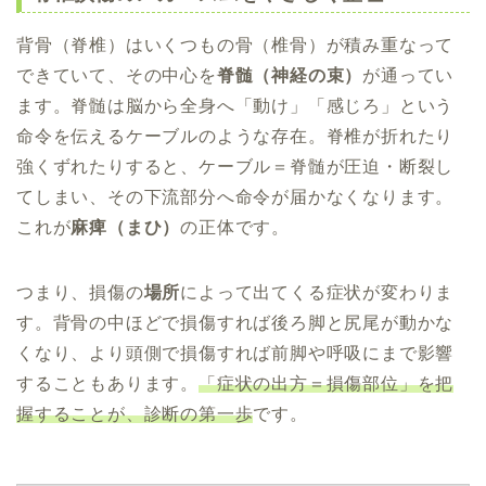
背骨（脊椎）はいくつもの骨（椎骨）が積み重なって
できていて、その中心を
脊髄（神経の束）
が通ってい
ます。脊髄は脳から全身へ「動け」「感じろ」という
命令を伝えるケーブルのような存在。脊椎が折れたり
強くずれたりすると、ケーブル＝脊髄が圧迫・断裂し
てしまい、その下流部分へ命令が届かなくなります。
これが
麻痺（まひ）
の正体です。
つまり、損傷の
場所
によって出てくる症状が変わりま
す。背骨の中ほどで損傷すれば後ろ脚と尻尾が動かな
くなり、より頭側で損傷すれば前脚や呼吸にまで影響
することもあります。
「症状の出方＝損傷部位」を把
握することが、診断の第一歩
です。