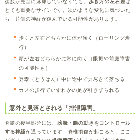
後肢が完全に麻痺していなくても、
歩き方の左右差
は
とても重要なサインです。次のような変化に気づいた
ら、片側の神経が傷んでいる可能性があります。
歩くと左右どちらかに体が傾く（ローリング歩
行）
頭が左右どちらかに常に向く（眼振や前庭障害
の可能性も）
登攀（とうはん）中に途中で力尽きて落ちる
カメの歩行でいずれかの足が引きずられる
意外と見落とされる「排泄障害」
脊髄の後半部分には、
膀胱・腸の動きをコントロール
する神経
が通っています。脊椎損傷が起こると、ここ