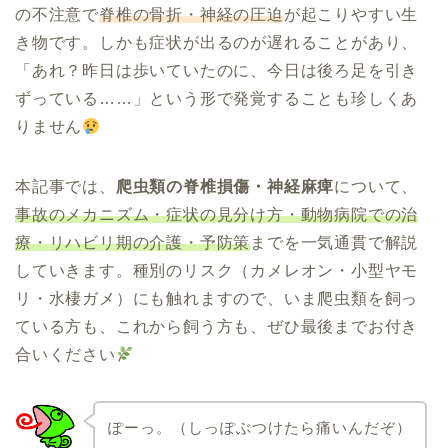
の不注意で
脊椎の骨折・神経の圧迫
が起こりやすい生
き物です。しかも症状が出るのが遅れることがあり、
「あれ？昨日は歩いていたのに、今日は後ろ足を引き
ずっている……」という形で発覚することも珍しくあ
りません
本記事では、
爬虫類の脊椎損傷・神経麻痺
について、
事故のメカニズム・症状の見分け方・動物病院での治
療・リハビリ期の介護・予防策
までを一気通貫で解説
していきます。種別のリスク（カメレオン・小型ヤモ
リ・水棲ガメ）にも触れますので、いま爬虫類を飼っ
ている方も、これから飼う方も、ぜひ最後までお付き
合いください
ぽーっ。（しっぽぶつけたら痛いんだぞ）