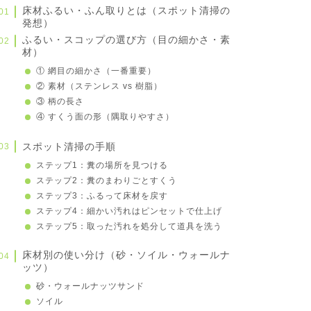
床材ふるい・ふん取りとは（スポット清掃の
発想）
ふるい・スコップの選び方（目の細かさ・素
材）
① 網目の細かさ（一番重要）
② 素材（ステンレス vs 樹脂）
③ 柄の長さ
④ すくう面の形（隅取りやすさ）
スポット清掃の手順
ステップ1：糞の場所を見つける
ステップ2：糞のまわりごとすくう
ステップ3：ふるって床材を戻す
ステップ4：細かい汚れはピンセットで仕上げ
ステップ5：取った汚れを処分して道具を洗う
床材別の使い分け（砂・ソイル・ウォールナ
ッツ）
砂・ウォールナッツサンド
ソイル