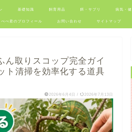
ン
基礎知識
飼育用品
餌・サプリ
病気・
ぺぺ君のプロフィール
お問い合わせ
サイトマップ
ふん取りスコップ完全ガイ
ット清掃を効率化する道具
2026年6月4日
/
2026年7月13日