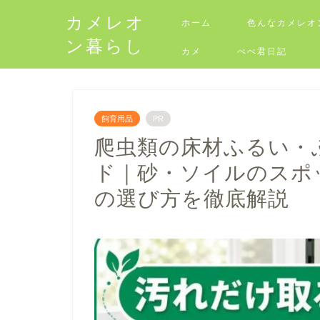
カメレオ
ホーム
色んなカメレオ
ン暮らし
カメ
ぺぺ君日記
飼育用品
PR
爬虫類の床材ふるい・
ド｜砂・ソイルのスポ
の選び方を徹底解説