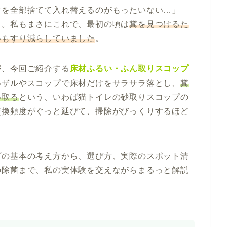
材を全部捨てて入れ替えるのがもったいない…」
」。私もまさにこれで、最初の頃は
糞を見つけるた
心もすり減らしていました
。
が、今回ご紹介する
床材ふるい・ふん取りスコップ
いザルやスコップで床材だけをサラサラ落とし、
糞
い取る
という、いわば猫トイレの砂取りスコップの
交換頻度がぐっと延びて、掃除がびっくりするほど
プの基本の考え方から、選び方、実際のスポット清
の除菌まで、私の実体験を交えながらまるっと解説