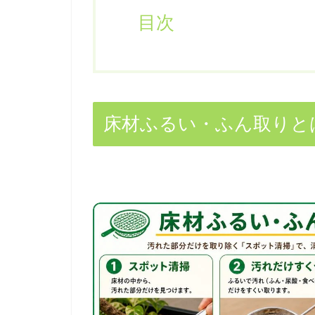
目次
床材ふるい・ふん取りと