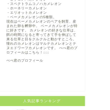
・スペクトラムコノハカメレオン
・ホーネリーカメレオン
・エリオットカメレオン
・ベーメカメレオンの5種類。
現在はベーメカメレオンのペアを飼育、産
まれた卵を孵卵中。 ベーメカメレオンが特
に好きです。 カメレオンの好きな仕草は、
餌の時間になると寄ってきて手を伸ばして
来る仕草と目をクルクルと動かすところ。
憧れのカメレオンはマルテカメレオンとテ
ヌエドワーフカメレオンです。 ぺぺ君のプ
ロフィールは
こちら！
↓↓↓
ぺぺ君のプロフィール
人気記事ランキング