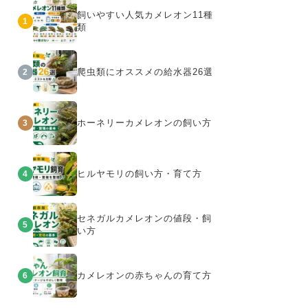
飼いやすい人気カメレオン11種
1
類
爬虫類にオススメの給水器26選
2
ホーネリーカメレオンの飼い方
3
ヒルヤモリの飼い方・育て方
4
セネガルカメレオンの値段・飼
5
い方
カメレオンの赤ちゃんの育て方
6