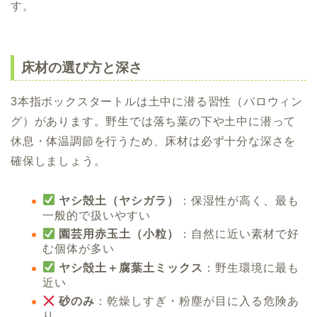
す。
床材の選び方と深さ
3本指ボックスタートルは土中に潜る習性（バロウィン
グ）があります。野生では落ち葉の下や土中に潜って
休息・体温調節を行うため、床材は必ず十分な深さを
確保しましょう。
ヤシ殻土（ヤシガラ）
：保湿性が高く、最も
一般的で扱いやすい
園芸用赤玉土（小粒）
：自然に近い素材で好
む個体が多い
ヤシ殻土＋腐葉土ミックス
：野生環境に最も
近い
砂のみ
：乾燥しすぎ・粉塵が目に入る危険あ
り