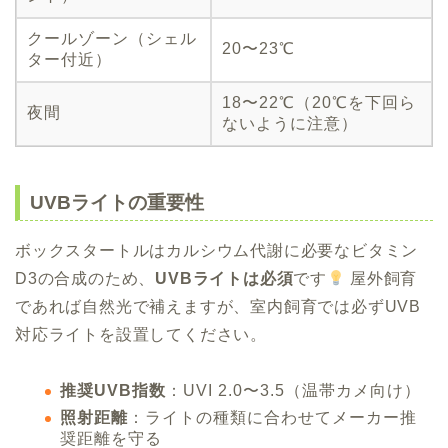
クールゾーン（シェル
20〜23℃
ター付近）
18〜22℃（20℃を下回ら
夜間
ないように注意）
UVBライトの重要性
ボックスタートルはカルシウム代謝に必要なビタミン
D3の合成のため、
UVBライトは必須
です
屋外飼育
であれば自然光で補えますが、室内飼育では必ずUVB
対応ライトを設置してください。
推奨UVB指数
：UVI 2.0〜3.5（温帯カメ向け）
照射距離
：ライトの種類に合わせてメーカー推
奨距離を守る