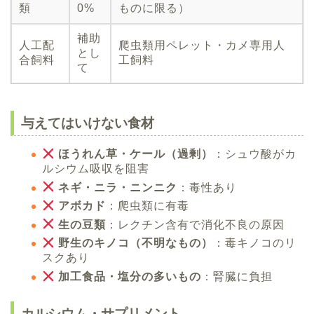
類
0%
ものに限る）
補助
人工配
爬虫類用ペレット・カメ専用人
とし
合飼料
工飼料
て
与えてはいけない食材
ほうれん草・ケール（過剰）
：シュウ酸がカ
ルシウム吸収を阻害
ネギ・ニラ・ニンニク
：毒性あり
アボカド
：爬虫類に有毒
生の豆類
：レクチン含有で消化不良の原因
野生のキノコ（不明なもの）
：毒キノコのリ
スクあり
加工食品・塩分の多いもの
：腎臓に負担
カルシウム・サプリメント