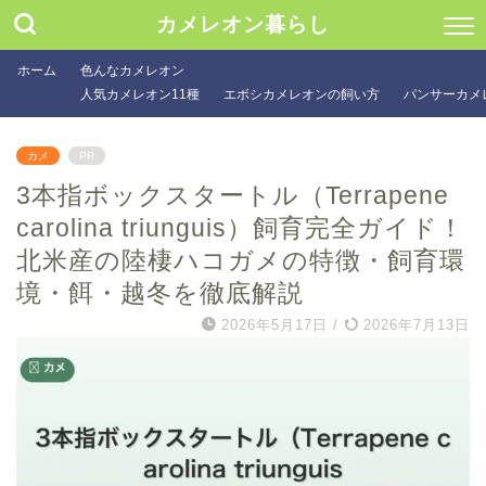
カメレオン暮らし
ホーム
色んなカメレオン
人気カメレオン11種
エボシカメレオンの飼い方
パンサーカメ
カメ
PR
3本指ボックスタートル（Terrapene
carolina triunguis）飼育完全ガイド！
北米産の陸棲ハコガメの特徴・飼育環
境・餌・越冬を徹底解説
2026年5月17日
/
2026年7月13日