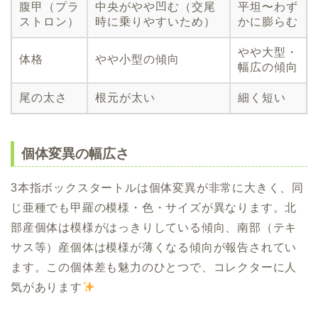
腹甲（プラ
中央がやや凹む（交尾
平坦〜わず
ストロン）
時に乗りやすいため）
かに膨らむ
やや大型・
体格
やや小型の傾向
幅広の傾向
尾の太さ
根元が太い
細く短い
個体変異の幅広さ
3本指ボックスタートルは個体変異が非常に大きく、同
じ亜種でも甲羅の模様・色・サイズが異なります。北
部産個体は模様がはっきりしている傾向、南部（テキ
サス等）産個体は模様が薄くなる傾向が報告されてい
ます。この個体差も魅力のひとつで、コレクターに人
気があります