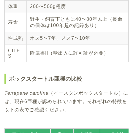
体重
200〜500g程度
野生・飼育下ともに40〜80年以上（長命
寿命
の個体は100年超の記録あり）
性成熟
オス5〜7年、メス7〜10年
CITE
附属書II（輸出入に許可証が必要）
S
ボックスタートル亜種の比較
Terrapene carolina
（イースタンボックスタートル）に
は、現在6亜種が認められています。それぞれの特徴を
以下の表でご確認ください。