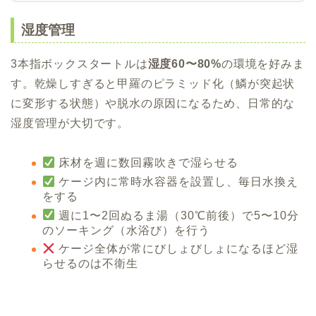
湿度管理
3本指ボックスタートルは
湿度60〜80%
の環境を好みま
す。乾燥しすぎると甲羅のピラミッド化（鱗が突起状
に変形する状態）や脱水の原因になるため、日常的な
湿度管理が大切です。
床材を週に数回霧吹きで湿らせる
ケージ内に常時水容器を設置し、毎日水換え
をする
週に1〜2回ぬるま湯（30℃前後）で5〜10分
のソーキング（水浴び）を行う
ケージ全体が常にびしょびしょになるほど湿
らせるのは不衛生