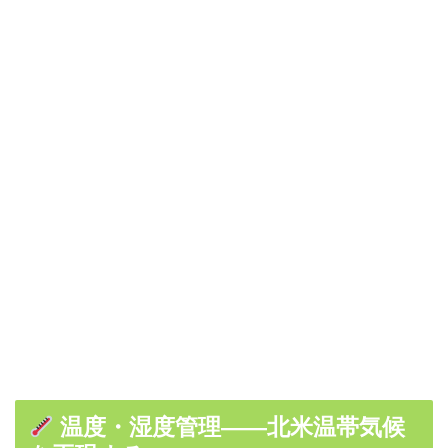
温度・湿度管理――北米温帯気候