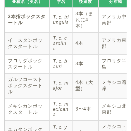
亜種名（英名）
学名
後趾数
分布域
3本（ま
3本指ボックスタ
アメリカ中
T. c. tri
れに4
unguis
ートル
南部
本）
T. c. c
イースタンボッ
アメリカ東
4本
arolin
クスタートル
部
a
フロリダボック
フロリダ半
T. c. b
3本
auri
スタートル
島
ガルフコースト
4本（大
メキシコ湾
T. c. m
ボックスタート
ajor
型）
岸
ル
T. c. m
メキシカンボッ
メキシコ北
3〜4本
exican
クスタートル
東部
a
メキシコ・
T. c. y
ユカタンボック