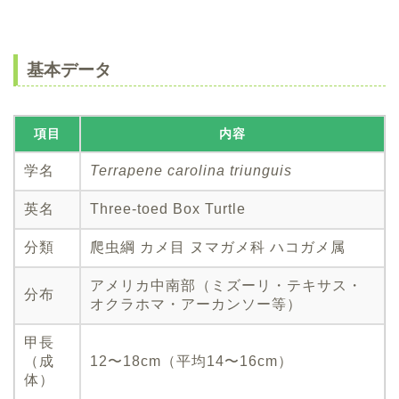
基本データ
項目
内容
学名
Terrapene carolina triunguis
英名
Three-toed Box Turtle
分類
爬虫綱 カメ目 ヌマガメ科 ハコガメ属
アメリカ中南部（ミズーリ・テキサス・
分布
オクラホマ・アーカンソー等）
甲長
（成
12〜18cm（平均14〜16cm）
体）