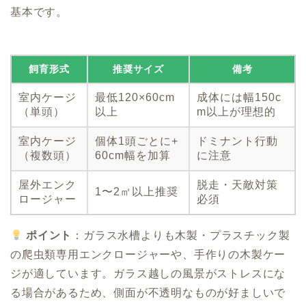
基本です。
飼育形式
推奨サイズ
備考
室内ケージ
最低120×60cm
成体には幅150c
（単頭）
以上
m以上が理想的
室内ケージ
個体1頭ごとに+
ドミナント行動
（複数頭）
60cm幅を加算
に注意
屋外エンク
脱走・天敵対策
1〜2㎡以上推奨
ロージャー
必須
ポイント
：ガラス水槽よりも木製・プラスチック製
の爬虫類専用エンクロージャーや、手作りの木製ケー
ジが適しています。ガラス越しの風景がストレスにな
る場合があるため、側面が不透明なものが好ましいで