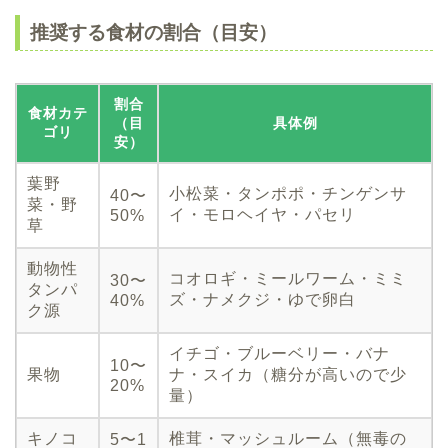
推奨する食材の割合（目安）
割合
食材カテ
（目
具体例
ゴリ
安）
葉野
小松菜・タンポポ・チンゲンサ
40〜
菜・野
イ・モロヘイヤ・パセリ
50%
草
動物性
コオロギ・ミールワーム・ミミ
30〜
タンパ
ズ・ナメクジ・ゆで卵白
40%
ク源
イチゴ・ブルーベリー・バナ
10〜
果物
ナ・スイカ（糖分が高いので少
20%
量）
キノコ
椎茸・マッシュルーム（無毒の
5〜1