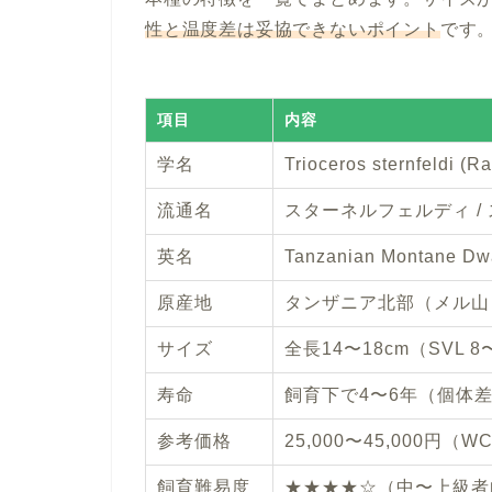
性と温度差は妥協できないポイント
です
項目
内容
学名
Trioceros sternfeldi (R
流通名
スターネルフェルディ /
英名
Tanzanian Montane Dwa
原産地
タンザニア北部（メル山
サイズ
全長14〜18cm（SVL 
寿命
飼育下で4〜6年（個体
参考価格
25,000〜45,000円
飼育難易度
★★★★☆（中〜上級者