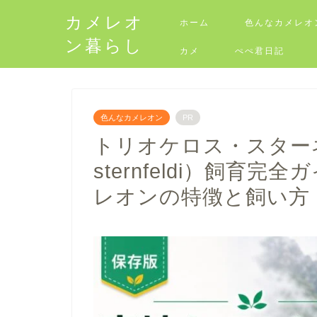
カメレオ
ホーム
色んなカメレオ
ン暮らし
カメ
ぺぺ君日記
色んなカメレオン
PR
トリオケロス・スターネル
sternfeldi）飼育
レオンの特徴と飼い方