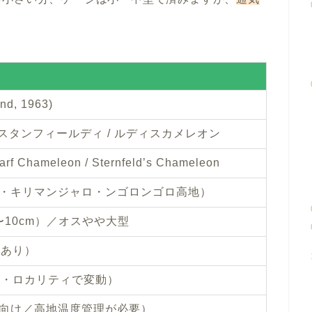
。
and, 1963)
 スタンフィールディ / ルディスカメレオン
rf Chameleon / Sternfeld’s Chameleon
・キリマンジャロ・ンゴロンゴロ高地）
8〜10cm）／オスやや大型
差あり）
（WC・ロカリティで変動）
向け／高地温度管理が必要）