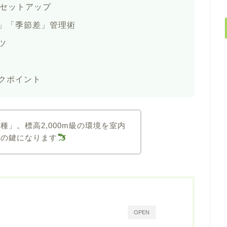
的セットアップ
」「季節差」管理術
ツ
クポイント
」。標高2,000m級の環境を室内
功の鍵になります
OPEN