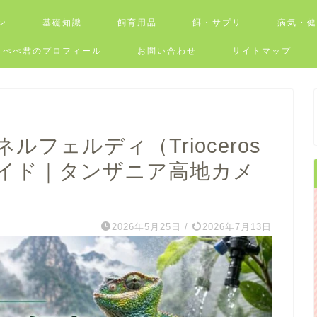
ン
基礎知識
飼育用品
餌・サプリ
病気・
ぺぺ君のプロフィール
お問い合わせ
サイトマップ
フェルディ（Trioceros
完全ガイド｜タンザニア高地カメ
2026年5月25日
/
2026年7月13日