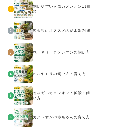
飼いやすい人気カメレオン11種
1
類
爬虫類にオススメの給水器26選
2
ホーネリーカメレオンの飼い方
3
ヒルヤモリの飼い方・育て方
4
セネガルカメレオンの値段・飼
5
い方
カメレオンの赤ちゃんの育て方
6