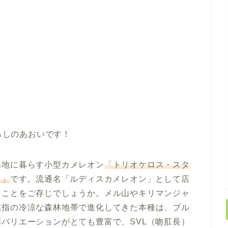
らしのあおいです！
高地に暮らす小型カメレオン
「トリオケロス・スタ
）」
です。流通名「ルディスカメレオン」として店
ることをご存じでしょうか。メル山やキリマンジャ
屈指の冷涼な森林地帯で進化してきた本種は、ブル
バリエーションがとても豊富で、SVL（吻肛長）