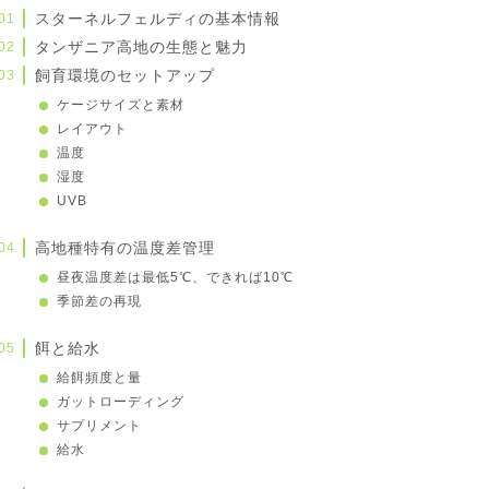
スターネルフェルディの基本情報
タンザニア高地の生態と魅力
飼育環境のセットアップ
ケージサイズと素材
レイアウト
温度
湿度
UVB
高地種特有の温度差管理
昼夜温度差は最低5℃、できれば10℃
季節差の再現
餌と給水
給餌頻度と量
ガットローディング
サプリメント
給水