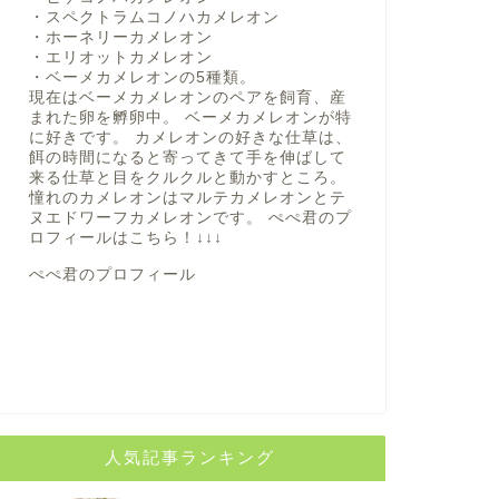
・スペクトラムコノハカメレオン
・ホーネリーカメレオン
・エリオットカメレオン
・ベーメカメレオンの5種類。
現在はベーメカメレオンのペアを飼育、産
まれた卵を孵卵中。 ベーメカメレオンが特
に好きです。 カメレオンの好きな仕草は、
餌の時間になると寄ってきて手を伸ばして
来る仕草と目をクルクルと動かすところ。
憧れのカメレオンはマルテカメレオンとテ
ヌエドワーフカメレオンです。 ぺぺ君のプ
ロフィールは
こちら！
↓↓↓
ぺぺ君のプロフィール
人気記事ランキング