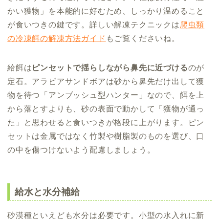
かい獲物」を本能的に好むため、しっかり温めること
が食いつきの鍵です。詳しい解凍テクニックは
爬虫類
の冷凍餌の解凍方法ガイド
もご覧くださいね。
給餌は
ピンセットで揺らしながら鼻先に近づける
のが
定石。アラビアサンドボアは砂から鼻先だけ出して獲
物を待つ「アンブッシュ型ハンター」なので、餌を上
から落とすよりも、砂の表面で動かして「獲物が通っ
た」と思わせると食いつきが格段に上がります。ピン
セットは金属ではなく竹製や樹脂製のものを選び、口
の中を傷つけないよう配慮しましょう。
給水と水分補給
砂漠種といえども水分は必要です。小型の水入れに新