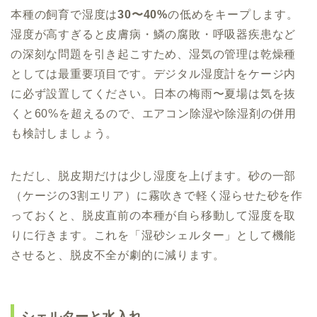
本種の飼育で湿度は
30〜40%
の低めをキープします。
湿度が高すぎると皮膚病・鱗の腐敗・呼吸器疾患など
の深刻な問題を引き起こすため、湿気の管理は乾燥種
としては最重要項目です。デジタル湿度計をケージ内
に必ず設置してください。日本の梅雨〜夏場は気を抜
くと60%を超えるので、エアコン除湿や除湿剤の併用
も検討しましょう。
ただし、脱皮期だけは少し湿度を上げます。砂の一部
（ケージの3割エリア）に霧吹きで軽く湿らせた砂を作
っておくと、脱皮直前の本種が自ら移動して湿度を取
りに行きます。これを「湿砂シェルター」として機能
させると、脱皮不全が劇的に減ります。
シェルターと水入れ