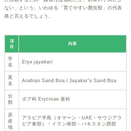
ない」という、いわゆる「育てやすい爬虫類」の代表
格と言えるでしょう。
項
内容
目
学
Eryx jayakari
名
英
Arabian Sand Boa / Jayakar’s Sand Boa
名
分
ボア科 Erycinae 亜科
類
原
アラビア半島（オマーン・UAE・サウジアラ
産
ビア東部）・イラン南部・パキスタン西部
地