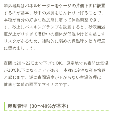
加温器具は
パネルヒーターをケージの片側下面に設置
するのが基本。砂中の温度をじんわり上げることで、
本種が自分の好きな温度層に潜って体温調整できま
す。砂上にバスキングランプを設置すると、砂表面温
度が上がりすぎて潜砂中の個体が低温やけどを起こす
リスクがあるため、補助的に弱めの保温球を使う程度
に留めましょう。
夜間は20〜22℃まで下げてOK。原産地でも夜間は気温
が10℃以下になることがあり、本種は冷涼な夜を快適
と感じます。逆に夜間温度が下がらない室温管理は、
健康と繁殖の両面でマイナスです。
湿度管理（30〜40%が基本）