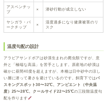
アスペンチッ
潜砂行動が成立しない
×
プ
ヤシガラ・バ
湿度過多になり健康被害のリ
×
ークチップ
スク
温度勾配の設計
アラビアサンドボアは砂漠生まれの爬虫類ですが、意
外と「極端な高温」を苦手とします。原産地の砂漠は
確かに昼間40度を超えますが、本種は日中砂中の涼し
い層に潜って暑さを避けているのです。飼育下では
バ
スキングスポット30〜32℃、アンビエント（中央温
度）25〜28℃、クールサイド22〜25℃
の三段階温度勾
配を作ります