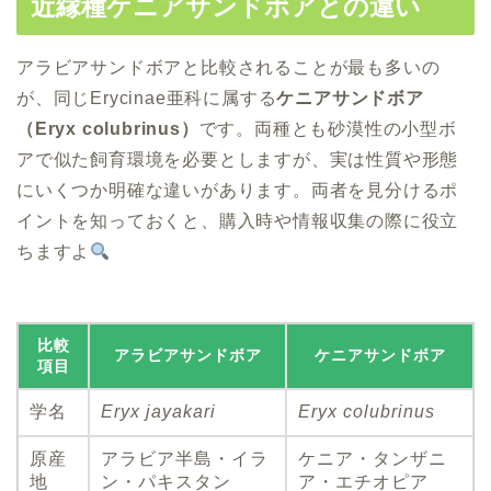
近縁種ケニアサンドボアとの違い
アラビアサンドボアと比較されることが最も多いの
が、同じErycinae亜科に属する
ケニアサンドボア
（Eryx colubrinus）
です。両種とも砂漠性の小型ボ
アで似た飼育環境を必要としますが、実は性質や形態
にいくつか明確な違いがあります。両者を見分けるポ
イントを知っておくと、購入時や情報収集の際に役立
ちますよ
比較
アラビアサンドボア
ケニアサンドボア
項目
学名
Eryx jayakari
Eryx colubrinus
原産
アラビア半島・イラ
ケニア・タンザニ
地
ン・パキスタン
ア・エチオピア