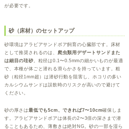
が必要です。
砂（床材）のセットアップ
砂環境はアラビアサンドボア飼育の心臓部です。床材
として推奨されるのは、
爬虫類用デザートサンドまた
は細目の珪砂
。粒径は0.1〜0.5mmの細かいものが最適
で、本種が体ごと潜れる滑らかさを持っています。粗
砂（粒径1mm超）は潜砂行動を阻害し、ホコリの多い
カルシウムサンドは誤飲時のリスクが高いので避けて
ください。
砂の厚さは
最低でも5cm、できれば7〜10cm
確保しま
す。アラビアサンドボアは体長の2〜3倍の深さまで潜
ることもあるため、薄敷きは絶対NG。砂の一部を湿ら