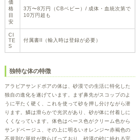
価
格
3万〜8万円（CBベビー）/ 成体・血統次第で
目
10万円超も
安
CI
付属書II（輸入時は登録が必要）
TE
S
独特な体の特徴
アラビアサンドボアの体は、砂漠での生活に特化した
独自の進化を遂げています。まず鼻先がスコップのよ
うに平たく硬く、これを使って砂を押し分けながら潜
ります。鱗は滑らかで光沢があり、砂が体に付着しに
くくなっています。体色はベース色がクリーム色から
サンドベージュ、その上に明るいオレンジ〜赤褐色の
不規則な斑紋が散らばっており、砂漠の砂に紛れる完