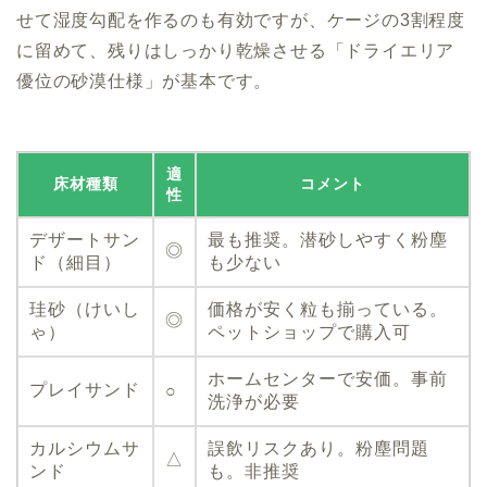
せて湿度勾配を作るのも有効ですが、ケージの3割程度
に留めて、残りはしっかり乾燥させる「ドライエリア
優位の砂漠仕様」が基本です。
適
床材種類
コメント
性
デザートサン
最も推奨。潜砂しやすく粉塵
◎
ド（細目）
も少ない
珪砂（けいし
価格が安く粒も揃っている。
◎
ゃ）
ペットショップで購入可
ホームセンターで安価。事前
プレイサンド
○
洗浄が必要
カルシウムサ
誤飲リスクあり。粉塵問題
△
ンド
も。非推奨