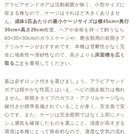
アラビアサンドボアは活動範囲が狭く、小型サイズに
収まる種なので、ケージはそれほど大きくありませ
ん。
成体1匹あたりの最小ケージサイズは横45cm×奥行
30cm×高さ20cm
程度。ペアや余裕を持って飼うなら
60×30×30cmのガラスケージや、爬虫類用の前開きア
クリルケージがおすすめです。本種は登攀性がなく完
全に地表性〜潜砂性なので、高さよりも
床面積を広く
取ること
を重視してください。
蓋は必ずロック付きを選びましょう。アラビアサンド
ボアは穏やかな性質とはいえ、ヘビの脱走能力は侮れ
ません。前開きタイプのガラス・アクリルケージなら
鍵付きが標準装備されていることが多く、安全面で安
心です。また、ケージは完全密閉ではなく上部にメッ
シュ通気を確保したものを選ぶこと。湿度が高すぎる
環境は本種にとって致命的なので、適度な空気の流れ