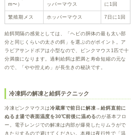
m〜）
ッパーマウス
に1回
繁殖期メス
ホッパーマウス
7日に1回
給餌間隔の感覚としては、「ヘビの胴体の最も太い部
分と同じくらいの太さの餌」を選ぶのがポイント。ア
ラビアサンドボアは小型なので、ピンクマウス1匹で十
分満腹になります。過剰給餌は肥満と寿命短縮の元な
ので、「やや控えめ」が長生きの秘訣です。
冷凍餌の解凍と給餌テクニック
冷凍ピンクマウスは
冷蔵庫で前日に解凍→給餌直前に
ぬるま湯で表面温度を30℃前後に温める
のが基本フロ
ー。電子レンジでの解凍は内部が爆発したりムラがで
きたりするので避けてください。本種は夜行性で「温