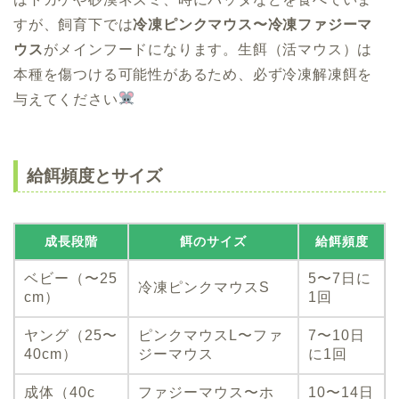
すが、飼育下では
冷凍ピンクマウス〜冷凍ファジーマ
ウス
がメインフードになります。生餌（活マウス）は
本種を傷つける可能性があるため、必ず冷凍解凍餌を
与えてください
給餌頻度とサイズ
成長段階
餌のサイズ
給餌頻度
ベビー（〜25
5〜7日に
冷凍ピンクマウスS
cm）
1回
ヤング（25〜
ピンクマウスL〜ファ
7〜10日
40cm）
ジーマウス
に1回
成体（40c
ファジーマウス〜ホ
10〜14日