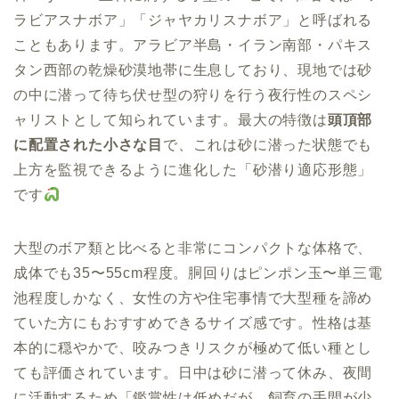
ラビアスナボア」「ジャヤカリスナボア」と呼ばれる
こともあります。アラビア半島・イラン南部・パキス
タン西部の乾燥砂漠地帯に生息しており、現地では砂
の中に潜って待ち伏せ型の狩りを行う夜行性のスペシ
ャリストとして知られています。最大の特徴は
頭頂部
に配置された小さな目
で、これは砂に潜った状態でも
上方を監視できるように進化した「砂潜り適応形態」
です
大型のボア類と比べると非常にコンパクトな体格で、
成体でも35〜55cm程度。胴回りはピンポン玉〜単三電
池程度しかなく、女性の方や住宅事情で大型種を諦め
ていた方にもおすすめできるサイズ感です。性格は基
本的に穏やかで、咬みつきリスクが極めて低い種とし
ても評価されています。日中は砂に潜って休み、夜間
に活動するため「鑑賞性は低めだが、飼育の手間が少