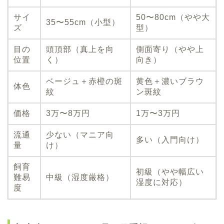
サイ
50〜80cm（やや大
35〜55cm（小型）
ズ
型）
目の
頭頂部（真上を向
側面寄り（やや上
位置
く）
向き）
ベージュ＋赤橙の斑
黄色＋濃いブラウ
体色
紋
ン斑紋
価格
3万〜8万円
1万〜3万円
流通
少ない（マニア向
多い（入門向け）
量
け）
飼育
初級（やや幅広い
難易
中級（湿度厳格）
湿度に対応）
度