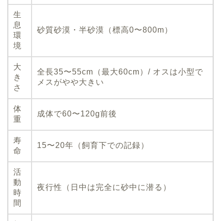
生
息
砂質砂漠・半砂漠（標高0〜800m）
環
境
大
全長35〜55cm（最大60cm）/ オスは小型で
き
メスがやや大きい
さ
体
成体で60〜120g前後
重
寿
15〜20年（飼育下での記録）
命
活
動
夜行性（日中は完全に砂中に潜る）
時
間