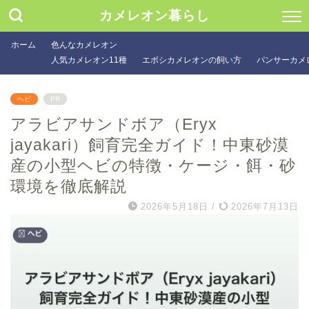
カメレオン暮らし
ホーム
色んなカメレオン
人気カメレオン11種
エボシカメレオンの飼い方
パンサーカメ
ヘビ
PR
アラビアサンドボア（Eryx
jayakari）飼育完全ガイド！中東砂漠
産の小型ヘビの特徴・ケージ・餌・砂
環境を徹底解説
2026年5月18日
/
2026年7月13日