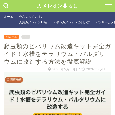
カメレオン暮らし
ホーム
色んなカメレオン
人気カメレオン11種
エボシカメレオンの飼い方
パンサーカメ
飼育用品
PR
爬虫類のビバリウム改造キット完全ガ
イド！水槽をテラリウム・パルダリ
ウムに改造する方法を徹底解説
2026年5月18日
/
2026年7月13日