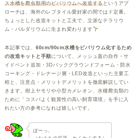
ス水槽を爬虫類用のビバリウムへ改造する
というアプ
ローチは、海外のレプタイル愛好家の間ではド定番。
ちょっとした改造キットと工夫で、立派なテラリウ
ム・パルダリウムに生まれ変わります
本記事では、
60cm/90cm水槽をビバリウム化するため
の改造キットと手順
について、メッシュ蓋の自作・サ
イドベント追加・3Dバックグラウンドフォーム・防水
コーキング・ドレナージ層・LED改造といった主要工
程と、注意点・メリットデメリットを徹底解説してい
きます。樹上ヤモリや小型カメレオン、水棲爬虫類の
ために「コスパよく観賞性の高い飼育環境」を手に入
れたい方の参考になれば嬉しいです。
ぽーっ。
（おうちの拡張、わくわくする）