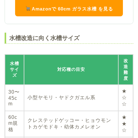
Amazonで 60cm ガラス水槽 を見る
水槽改造に向く水槽サイズ
改
水槽
造
サイ
対応種の目安
難
ズ
度
★
30〜
小型ヤモリ・ヤドクガエル系
☆
45c
m
☆
60c
★
クレステッドゲッコー・ヒョウモン
m規
★
トカゲモドキ・幼体カメレオン
格
☆