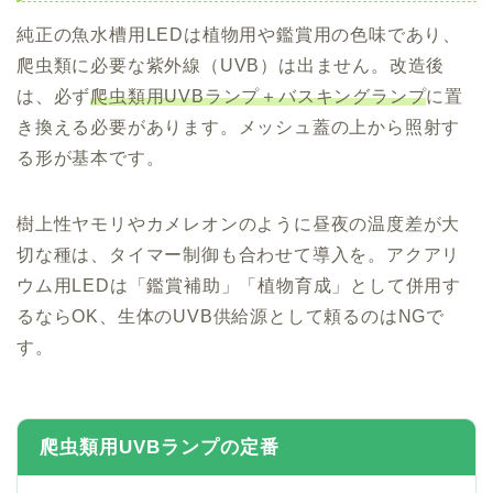
純正の魚水槽用LEDは植物用や鑑賞用の色味であり、
爬虫類に必要な紫外線（UVB）は出ません。改造後
は、必ず
爬虫類用UVBランプ＋バスキングランプ
に置
き換える必要があります。メッシュ蓋の上から照射す
る形が基本です。
樹上性ヤモリやカメレオンのように昼夜の温度差が大
切な種は、タイマー制御も合わせて導入を。アクアリ
ウム用LEDは「鑑賞補助」「植物育成」として併用す
るならOK、生体のUVB供給源として頼るのはNGで
す。
爬虫類用UVBランプの定番