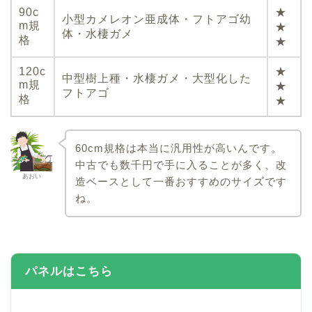
90c
★
小型カメレオン亜成体・フトアゴ幼
m規
★
体・水棲ガメ
格
★
120c
★
中型樹上種・水棲ガメ・大型化した
m規
★
フトアゴ
格
★
60cm規格は本当に汎用性が高いんです。
中古でも数千円で手に入ることが多く、改
あおい
造ベースとして一番おすすめのサイズです
ね。
パネルはこちら