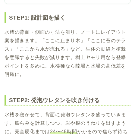
STEP1: 設計図を描く
水槽の背面・側面の寸法を測り、ノートにレイアウト
案を描きます。「ここに止まり木」「ここに苔のテラ
ス」「ここから水が流れる」など、生体の動線と植栽
を意識すると失敗が減ります。樹上ヤモリ用なら登攀
ポイントを多めに、水棲種なら陸場と水場の高低差を
明確に。
STEP2: 発泡ウレタンを吹き付ける
水槽を寝かせて、背面に発泡ウレタンを盛っていきま
す。膨らみを計算しつつ、岩や根のうねりを出すよう
に。完全硬化までは
24〜48時間
かかるので焦らず待ち