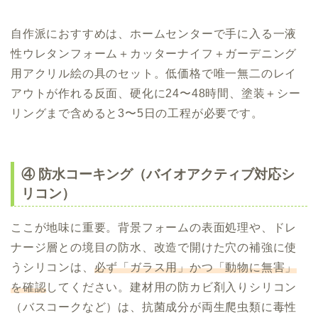
自作派におすすめは、ホームセンターで手に入る一液
性ウレタンフォーム＋カッターナイフ＋ガーデニング
用アクリル絵の具のセット。低価格で唯一無二のレイ
アウトが作れる反面、硬化に24〜48時間、塗装＋シー
リングまで含めると3〜5日の工程が必要です。
④ 防水コーキング（バイオアクティブ対応シ
リコン）
ここが地味に重要。背景フォームの表面処理や、ドレ
ナージ層との境目の防水、改造で開けた穴の補強に使
うシリコンは、
必ず「ガラス用」かつ「動物に無害」
を確認
してください。建材用の防カビ剤入りシリコン
（バスコークなど）は、抗菌成分が両生爬虫類に毒性