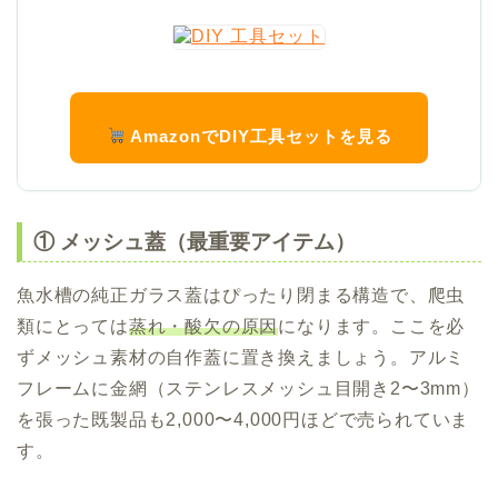
AmazonでDIY工具セットを見る
① メッシュ蓋（最重要アイテム）
魚水槽の純正ガラス蓋はぴったり閉まる構造で、爬虫
類にとっては
蒸れ・酸欠の原因
になります。ここを必
ずメッシュ素材の自作蓋に置き換えましょう。アルミ
フレームに金網（ステンレスメッシュ目開き2〜3mm）
を張った既製品も2,000〜4,000円ほどで売られていま
す。