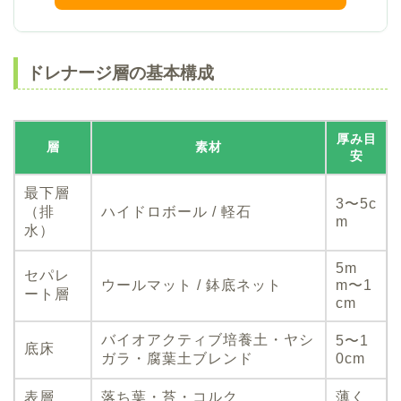
ドレナージ層の基本構成
厚み目
層
素材
安
最下層
3〜5c
（排
ハイドロボール / 軽石
m
水）
5m
セパレ
ウールマット / 鉢底ネット
m〜1
ート層
cm
バイオアクティブ培養土・ヤシ
5〜1
底床
ガラ・腐葉土ブレンド
0cm
表層
落ち葉・苔・コルク
薄く