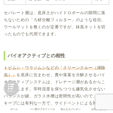
セパレート層は、底床土がハイドロボールの隙間に落
ちないための「ろ材分離フィルター」のような役目。
ウールマットを敷くのが定番ですが、鉢底ネットを切
ったものでも代用できます。
バイオアクティブとの相性
トビムシ・ワラジムシなどの「クリーンクルー（掃除
虫）」
を底床に住まわせ、糞や落葉を分解させるバイ
オアクティブシステムは、ドレナージ層があるからこ
そ成立します。常時湿度を保ちつつも嫌気化させない
目次へ
バランスが鍵。ガラス水槽は密閉性が高いので、湿度
キープには有利な一方で、サイドベントによる対流確
ホーム
ぺぺ君のプロフィール
色んなカメレオン
お問い合わせ
保が必須です。